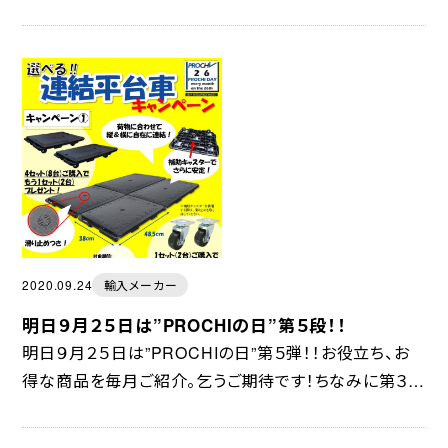
ートにトルク管理”スマルク”ご要望にお応えし、６～１８Ｎ
ｍ対応スマルクが新登場。規定トルクに...
2020.09.24
輸入メーカー
明日９月２５日は”PROCHIの日”第５段！！
明日９月２５日は”PROCHIの日”第５弾！！お役立ち、お
得な商品を毎月ご紹介。乞うご期待です！ちなみに第３弾
の”研磨特集ゴム砥石”は、９月２８日で終了します。微バ
リトリ、ヤケ取り、磨き、さび取りにい...