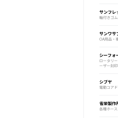
サンフレ
軸付きゴム
サンワサ
OA用品・
シーフォ
ロータリー
ーザー刻印
シブヤ
電動コアド
省栄製作
各種ホース