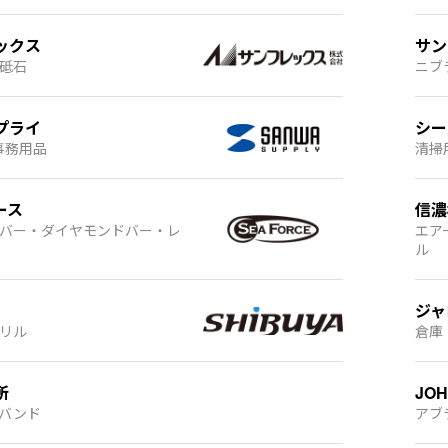
ックス
サン
砥石
ニブ
プライ
シー
事務用品
清掃
ース
信濃
バー・ダイヤモンドバー・レ
エア
ル
ジャ
リル
倉庫
所
JO
バンド
アブ