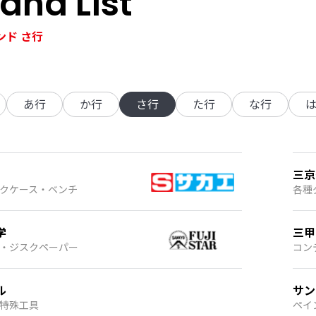
and List
ンド さ行
あ行
か行
さ行
た行
な行
三京
クケース・ベンチ
各種
学
三甲
・ジスクペーパー
コン
ル
サン
特殊工具
ペイ