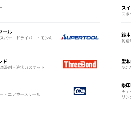
ー
スイ
スポ
ツール
鈴木
スパナ・ドライバー・モンキ
防錆
ンド
聖和
潤滑剤・液状ガスケット
NC
象印
チェ
ー・エアホースリール
リン